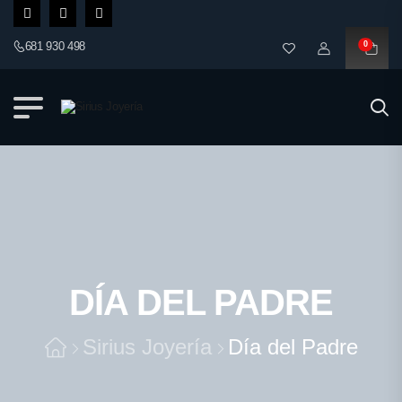
681 930 498
0
DÍA DEL PADRE
Sirius Joyería
Día del Padre