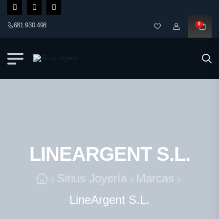
681 930 498
0
LINEARGENT S.L.
Sirius Joyería
Marcas
LineArgent S.L.