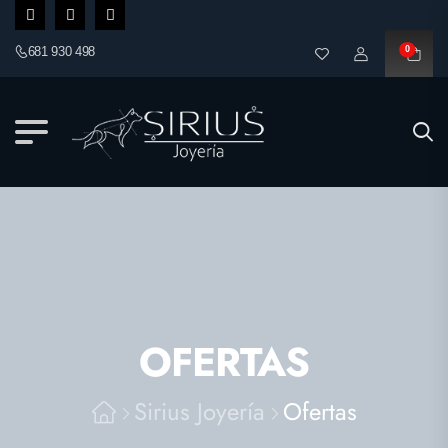
681 930 498
0
OFERTAS
Sirius Joyería
Ofertas