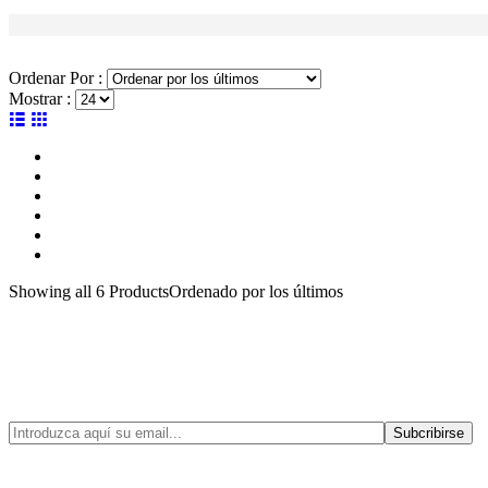
Ordenar Por :
Mostrar :
Showing
all 6
Products
Ordenado por los últimos
Suscríbete a nuestra Newsl
(Novedades, ofertas, tendencias, descuentos
Subcribirse