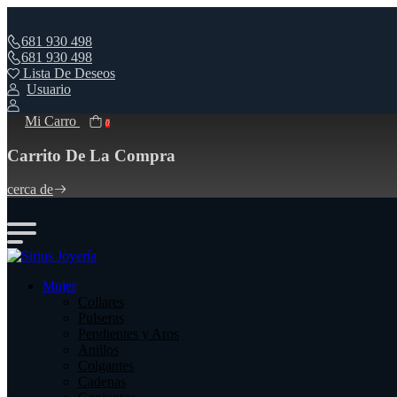
681 930 498
681 930 498
Lista De Deseos
Usuario
Mi Carro
0
Carrito De La Compra
cerca de
Mujer
Collares
Pulseras
Pendientes y Aros
Anillos
Colgantes
Cadenas