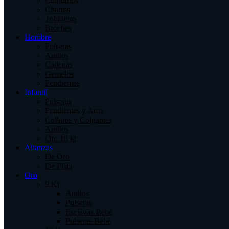
Conjuntos
Charms
Tobilleras
Broches
Hombre
Pulseras
Anillos
Cadenas
Gemelos
Pendientes
Infantil
Pulseras
Pendientes y Aros
Collares y Colgantes
Anillos
Oro 18 kt
Alianzas
De Oro
De Plata
Oro
9 Kt
Anillos
Pulseras
Esclavas Bebé
Pulseras Bebé