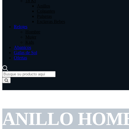
18 Kt
Anillos
Colgantes
Pulseras
Esclavas Bebes
Relojes
Hombre
Mujer
Kids
Abanicos
Gafas de Sol
Ofertas
ANILLO HOM