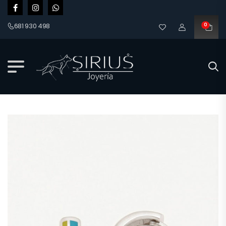
681 930 498
0