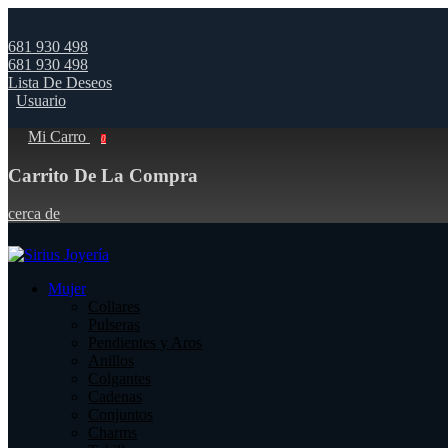
681 930 498
681 930 498
Lista De Deseos
Usuario
Mi Carro
0
Carrito De La Compra
cerca de
Mujer
Collares
Pulseras
Pendientes y Aros
Anillos
Colgantes
Cadenas
Conjuntos
Charms