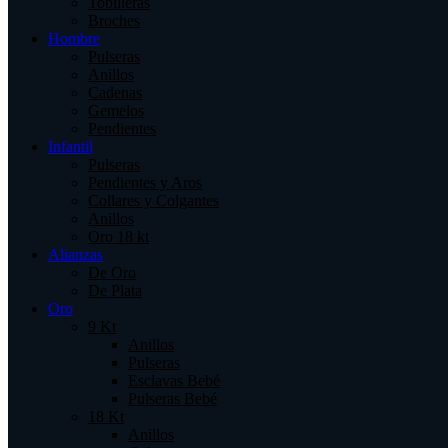
Tobilleras
Broches
Hombre
Pulseras
Anillos
Cadenas
Gemelos
Pendientes
Infantil
Pulseras
Pendientes y Aros
Collares y Colgantes
Anillos
Oro 18 kt
Alianzas
De Oro
De Plata
Oro
9 Kt
Anillos
Pulseras
Esclavas Bebé
Pulseras Bebé
18 Kt
Anillos