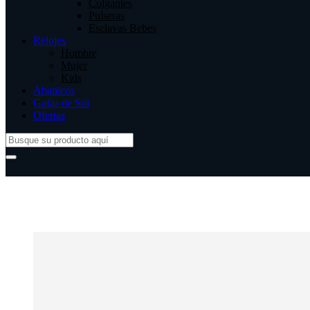
Colgantes
Pulseras
Esclavas Bebes
Relojes
Hombre
Mujer
Kids
Abanicos
Gafas de Sol
Ofertas