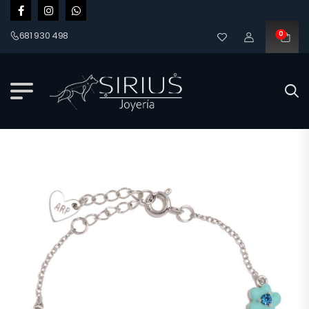
681 930 498
0