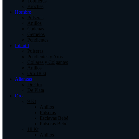
Tobilleras
Broches
Hombre
Pulseras
Anillos
Cadenas
Gemelos
Pendientes
Infantil
Pulseras
Pendientes y Aros
Collares y Colgantes
Anillos
Oro 18 kt
Alianzas
De Oro
De Plata
Oro
9 Kt
Anillos
Pulseras
Esclavas Bebé
Pulseras Bebé
18 Kt
Anillos