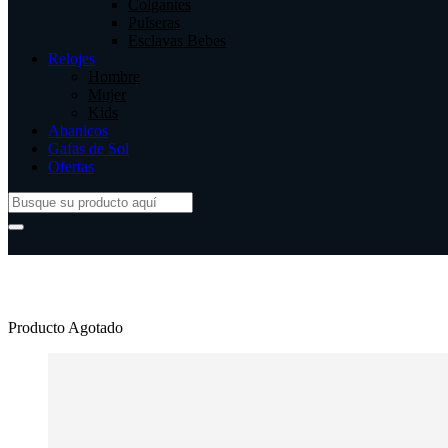
Colgantes
Pulseras
Esclavas Bebes
Relojes
Hombre
Mujer
Kids
Abanicos
Gafas de Sol
Ofertas
Producto Agotado