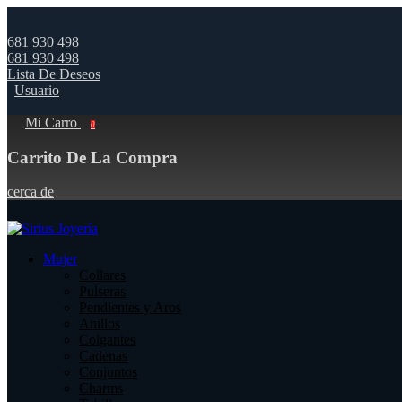
681 930 498
681 930 498
Lista De Deseos
Usuario
Mi Carro
0
Carrito De La Compra
cerca de
Mujer
Collares
Pulseras
Pendientes y Aros
Anillos
Colgantes
Cadenas
Conjuntos
Charms