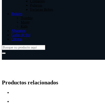
Colgantes
Pulseras
Esclavas Bebes
Relojes
Hombre
Mujer
Kids
Abanicos
Gafas de Sol
Ofertas
Productos relacionados