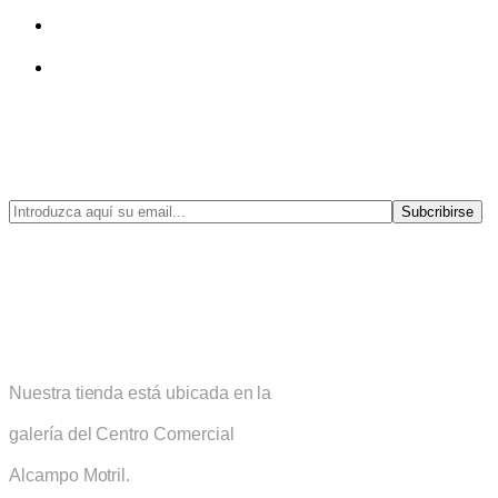
Suscríbete a nuestra Ne
(Novedades, ofertas, tendencias, descue
Subcribirse
Sirius Joyería
Nuestra tienda está ubicada en la
galería del Centro Comercial
Alcampo Motril.