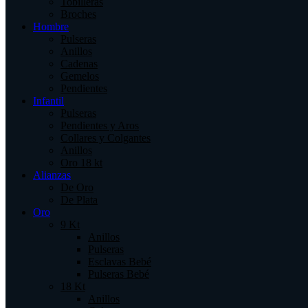
Tobilleras
Broches
Hombre
Pulseras
Anillos
Cadenas
Gemelos
Pendientes
Infantil
Pulseras
Pendientes y Aros
Collares y Colgantes
Anillos
Oro 18 kt
Alianzas
De Oro
De Plata
Oro
9 Kt
Anillos
Pulseras
Esclavas Bebé
Pulseras Bebé
18 Kt
Anillos