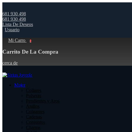
681 930 498
681 930 498
Lista De Deseos
Usuario
Mi Carro
0
Carrito De La Compra
cerca de
Mujer
Collares
Pulseras
Pendientes y Aros
Anillos
Colgantes
Cadenas
Conjuntos
Charms