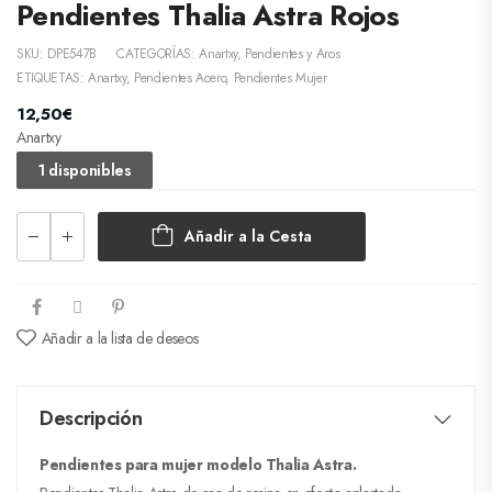
Pendientes Thalia Astra Rojos
SKU:
DPE547B
CATEGORÍAS:
Anartxy
,
Pendientes y Aros
ETIQUETAS:
Anartxy
,
Pendientes Acero
,
Pendientes Mujer
12,50
€
Anartxy
1 disponibles
Añadir a la Cesta
Añadir a la lista de deseos
Descripción
Pendientes para mujer modelo Thalia Astra.