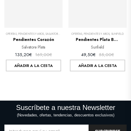
OFERTAS
,
PENDIENTES Y AROS
,
SALVATORE PLATA
,
SAN VALENTÍN
OFERTAS
,
PENDIENTES Y AROS
,
SUNFIELD
Pendientes Corazón
Pendientes Plata Baño Oro Rosa Y Circonitas
Salvatore Plata
Sunfield
135,20
€
169,00
€
49,50
€
55,00
€
AÑADIR A LA CESTA
AÑADIR A LA CESTA
Suscríbete a nuestra Newsletter
(Novedades, ofertas, tendencias, descuentos exclusivos)