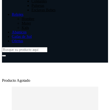
Colgantes
Pulseras
Esclavas Bebes
Relojes
Hombre
Mujer
Kids
Abanicos
Gafas de Sol
Ofertas
Producto Agotado