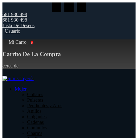
681 930 498
681 930 498
Lista De Deseos
Usuario
Mi Carro
0
Carrito De La Compra
cerca de
Mujer
Collares
Pulseras
Pendientes y Aros
Anillos
Colgantes
Cadenas
Conjuntos
Charms