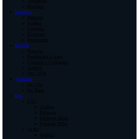
Tobilleras
Broches
Hombre
Pulseras
Anillos
Cadenas
Gemelos
Pendientes
Infantil
Pulseras
Pendientes y Aros
Collares y Colgantes
Anillos
Oro 18 kt
Alianzas
De Oro
De Plata
Oro
9 Kt
Anillos
Pulseras
Esclavas Bebé
Pulseras Bebé
18 Kt
Anillos