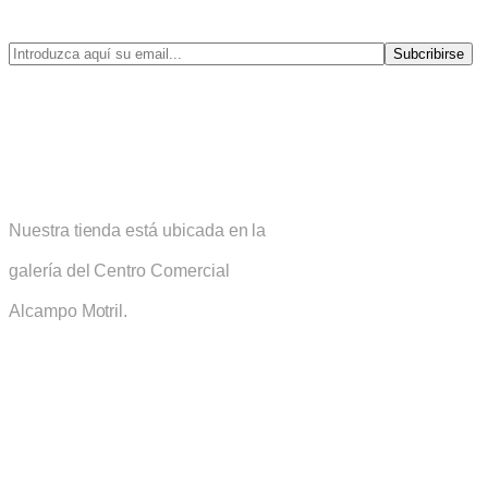
(Novedades, ofertas, tendencias, descuentos exclusivos)
Subcribirse
Sirius Joyería
Nuestra tienda está ubicada en la
galería del Centro Comercial
Alcampo Motril.
Su Cuenta