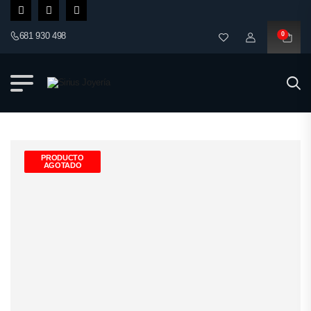
681 930 498
0
PRODUCTO
AGOTADO