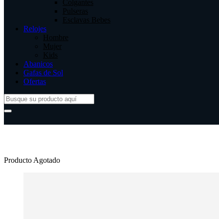
Colgantes
Pulseras
Esclavas Bebes
Relojes
Hombre
Mujer
Kids
Abanicos
Gafas de Sol
Ofertas
Producto Agotado