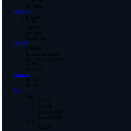
Tobilleras
Broches
Hombre
Pulseras
Anillos
Cadenas
Gemelos
Pendientes
Infantil
Pulseras
Pendientes y Aros
Collares y Colgantes
Anillos
Oro 18 kt
Alianzas
De Oro
De Plata
Oro
9 Kt
Anillos
Pulseras
Esclavas Bebé
Pulseras Bebé
18 Kt
Anillos