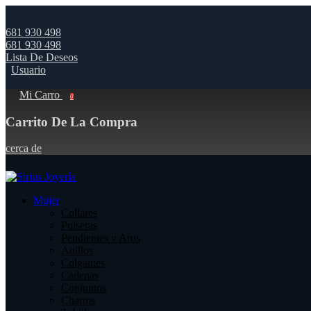
681 930 498
681 930 498
Lista De Deseos
Usuario
Mi Carro
0
Carrito De La Compra
cerca de
Mujer
Collares
Pulseras
Pendientes y Aros
Anillos
Colgantes
Cadenas
Conjuntos
Charms