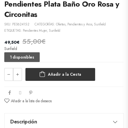
Pendientes Plata Baño Oro Rosa y
Circonitas
SKU:
PE062415-2
CATEGORÍAS:
Ofertas
,
Pendientes y Aros
,
Sunfield
ETIQUETAS:
Pendientes Mujer
,
Sunfield
55,00
€
49,50
€
Sunfield
1 disponibles
Añadir a la Cesta
Añadir a la lista de deseos
Descripción